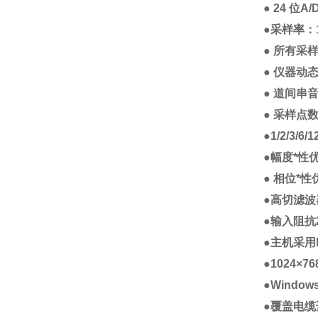
●
24
位A/
●
采样率：
●
所有
采样
●
仪器动态
●
道间串音
●
采样点数
●
1/2/3/6/1
●
幅度*性优
●
相位*性优
●
高切滤波
●
输入阻抗
●
主机采用
●
1024
×7
●
Window
●
覆盖电缆