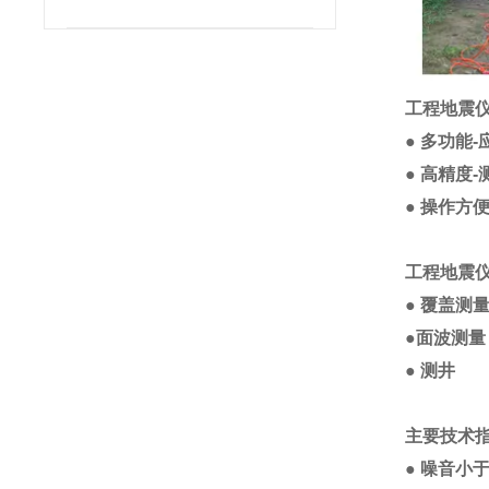
工程地震
●
多功能
-
●
高精度
-
●
操作方
工程地震
●
覆盖测
●
面波测量
●
测井
主
要
技
术
●
噪音
小于