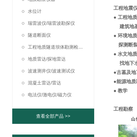
工程地震
水位计
●
工程地
瑞雷波仪/瑞雷波勘探仪
建筑地
隧道断面仪
●
环境地
探测断
工程地质隧道坝体勘测检测仪器
●
水文地
地质雷达/探地雷达
找地下
波速测井仪/波速测试仪
●
古墓及地
●
能源地质
混凝土雷达/雷达
●
教学
电法仪/激电仪/磁力仪
工程勘察
查看全部产品 >>