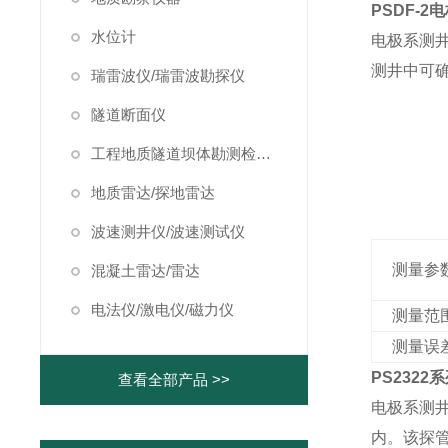
PSDF-2
水位计
电极系测
测井中
可
瑞雷波仪/瑞雷波勘探仪
隧道断面仪
工程地质隧道坝体勘测检测仪器
地质雷达/探地雷达
波速测井仪/波速测试仪
测量参
混凝土雷达/雷达
电法仪/激电仪/磁力仪
测量范
测量误
PS23
2
2
查看全部产品 >>
电极系测
内。该探管