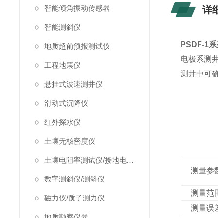
智能倾角振动传感器
详
智能测斜仪
PSDF-
地质超前预报测试仪
电极系测
工程地震仪
测井中
可
悬挂式波速测井仪
滑动式沉降仪
红外探水仪
土壤无核密度仪
土壤电阻率测试仪/接地电阻测试仪
测量参
数字测斜仪/测斜仪
测量范
磁力仪/质子测力仪
测量误
地质勘察仪器