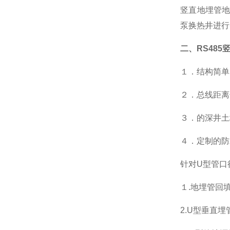
竖直地埋管
泵换热井进行
二、
RS48
１．结构简单
２．总线距离
３．的深井土
４．定制的防
针对U型管口
１.地埋管回
2.U型垂直