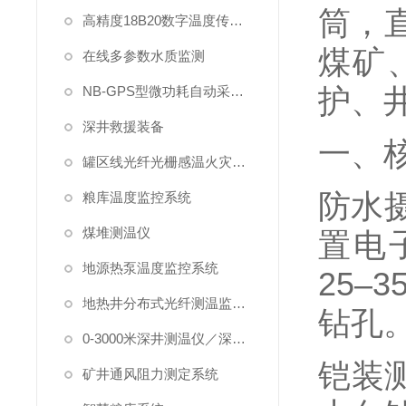
筒，
高精度18B20数字温度传感器
煤矿
在线多参数水质监测
护、
NB-GPS型微功耗自动采集系统
深井救援装备
一、
罐区线光纤光栅感温火灾探测系统
防水摄
粮库温度监控系统
煤堆测温仪
置电
地源热泵温度监控系统
25–
地热井分布式光纤测温监测系统
钻孔
0-3000米深井测温仪／深水测温仪
铠装
矿井通风阻力测定系统