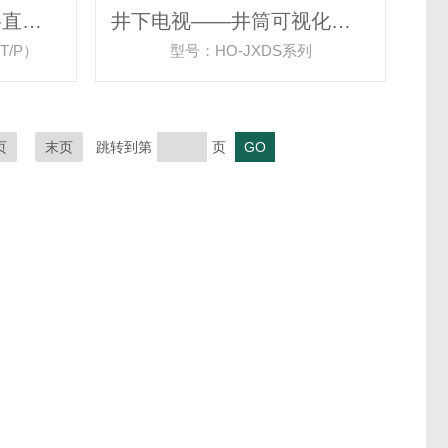
水下高清超低照度网络直筒摄像机
井下电视——井筒可视化吊测成像系统
T/P）
型号：HO-JXDS系列
页
末页
跳转到第
页