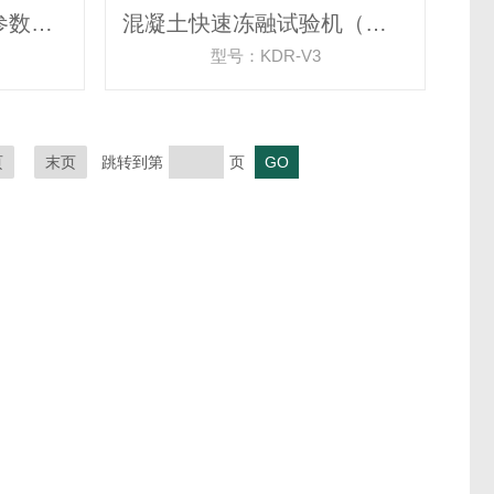
绝热温升仪/砼热物理参数测定仪
混凝土快速冻融试验机（室内外分体机）
型号：KDR-V3
页
末页
跳转到第
页