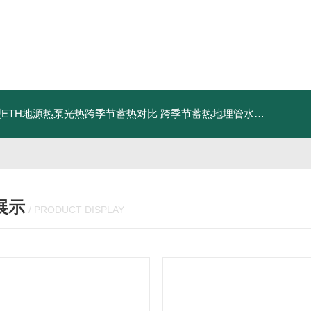
ETH地源热泵光热跨季节蓄热对比
跨季节蓄热地埋管水池湖面储热技术研究对比
展示
/ PRODUCT DISPLAY