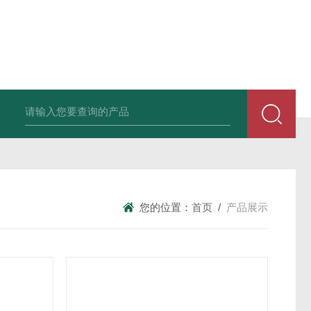
中深浅层地源热泵空调系统运行故障诊断修复
冷暖双
您的位置：
首页
/
产品展示