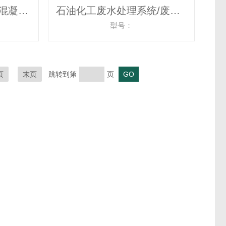
瑞士Proceq Hygropin 混凝土湿度测试仪
石油化工废水处理系统/废水处理技术
型号：
页
末页
跳转到第
页