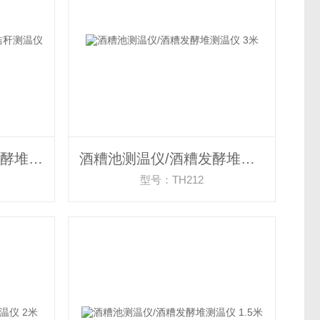
草垛/粮仓/纸堆/酒糟发酵堆/秸秆测温仪
酒糟池测温仪/酒糟发酵堆测温仪 3米
型号：TH212